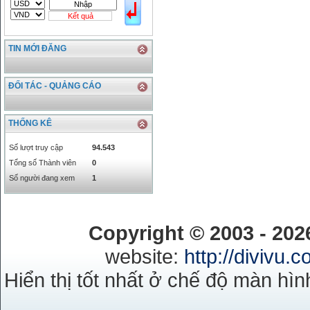
SGD
16755.29
17427.08
Kết quả
THB
666.2
786.99
CAD
17223.74
18058.21
TIN MỚI ĐĂNG
CHF
23161.62
24283.77
DKK
0
3531.88
INR
0
340.14
ĐỐI TÁC - QUẢNG CÁO
KRW
18.01
21.12
KWD
0
79758.97
THỐNG KÊ
MYR
0
5808.39
NOK
0
2658.47
Số lượt truy cập
94.543
RMB
3272
1
Tổng số Thành viên
0
RUB
0
418.79
Số người đang xem
1
SAR
0
6457
SEK
0
2503.05
Copyright © 2003 - 20
website:
http://divivu.
Hiển thị tốt nhất ở chế độ màn hìn