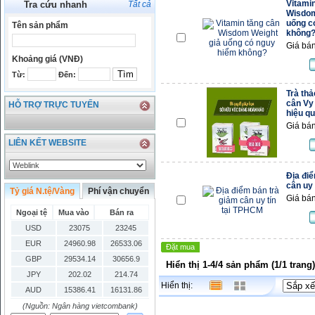
Vitami
Tra cứu nhanh
Tất cả
Wisdom
uống c
Tên sản phẩm
không
Giá bán
Khoảng giá (VNĐ)
Từ:
Đến:
Trà th
cân Vy 
HỖ TRỢ TRỰC TUYẾN
hiệu q
Giá bán
LIÊN KẾT WEBSITE
Địa đi
cân uy
Tỷ giá N.tệ/Vàng
Phí vận chuyển
Giá bán
Ngoại tệ
Mua vào
Bán ra
USD
23075
23245
EUR
24960.98
26533.06
Đặt mua
GBP
29534.14
30656.9
Hiển thị 1-4/4 sản phẩm (1/1 trang)
JPY
202.02
214.74
Hiển thị:
AUD
15386.41
16131.86
HKD
2906.04
3028.6
(Nguồn: Ngân hàng vietcombank)