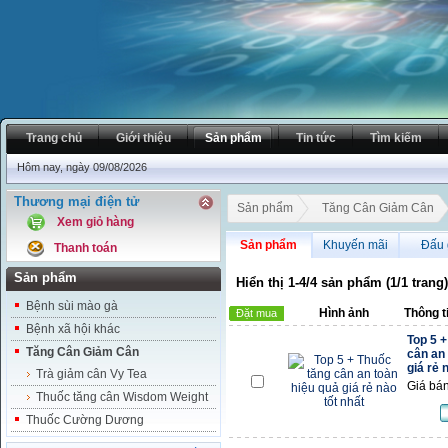
Trang chủ
Giới thiệu
Sản phẩm
Tin tức
Tìm kiếm
Hôm nay, ngày 09/08/2026
Thương mại điện tử
Sản phẩm
Tăng Cân Giảm Cân
Xem giỏ hàng
Sản phẩm
Khuyến mãi
Đấu 
Thanh toán
Sản phẩm
Hiển thị 1-4/4 sản phẩm (1/1 trang)
Bệnh sùi mào gà
Hình ảnh
Thông t
Đặt mua
Bệnh xã hội khác
Top 5 
Tăng Cân Giảm Cân
cân an 
giá rẻ 
Trà giảm cân Vy Tea
Giá bán
Thuốc tăng cân Wisdom Weight
Thuốc Cường Dương